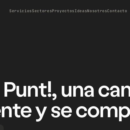
Servicios
Sectores
Proyectos
Ideas
Nosotros
Contacto
 Punt!, una c
iente y se com