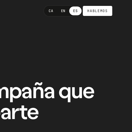
CA
EN
ES
HABLEMOS
ampaña que
parte