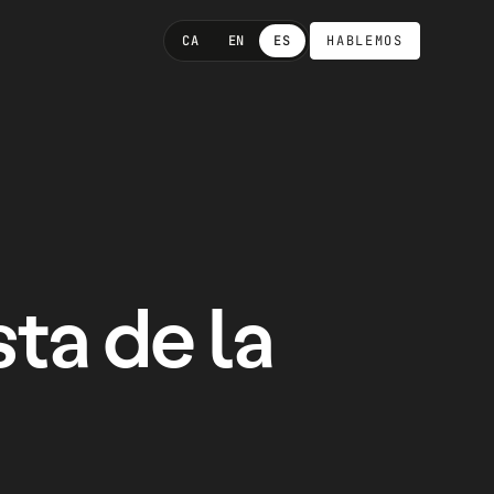
CA
EN
ES
HABLEMOS
ta de la