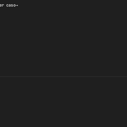
er caso
→