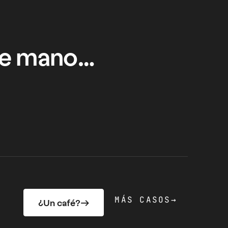
 de mano…
MÁS CASOS
→
¿Un café?
→