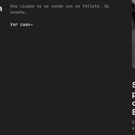
a
Una ciudad no se vende con un folleto. Se
enseña.
Ver caso
→
S
s