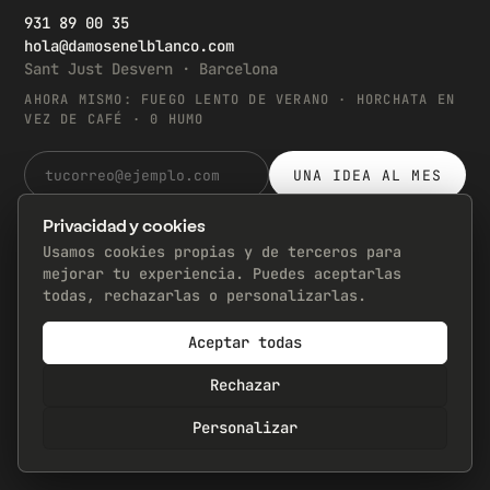
931 89 00 35
hola@damosenelblanco.com
Sant Just Desvern · Barcelona
AHORA MISMO: FUEGO LENTO DE VERANO · HORCHATA EN
VEZ DE CAFÉ · 0 HUMO
UNA IDEA AL MES
Cero spam. Te bajas cuando quieras (pero no querrás).
Privacidad y cookies
© 2026 Damos en el Blanco S.L. · Todos los derechos
reservados
Usamos cookies propias y de terceros para
Recursos gratuitos →
mejorar tu experiencia. Puedes aceptarlas
¿Tu web da pena? Haz el test →
todas, rechazarlas o personalizarlas.
Kit Digital: la web a 0 €* →
Únete →
Aceptar todas
Experimentos: el laboratorio →
Herramientas gratis →
Rechazar
Diccionario sin humo →
Política de Privacidad y 🍪
Aquí no hay nada que ver
→
404
Personalizar